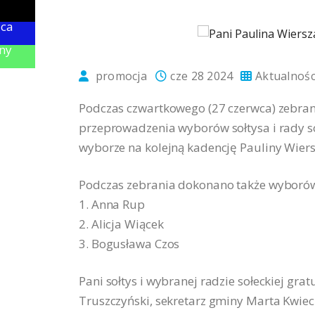
ica
ny
promocja
cze 28 2024
Aktualnośc
Podczas czwartkowego (27 czerwca) zebran
przeprowadzenia wyborów sołtysa i rady s
wyborze na kolejną kadencję Pauliny Wiers
Podczas zebrania dokonano także wyborów 
1. Anna Rup
2. Alicja Wiącek
3. Bogusława Czos
Pani sołtys i wybranej radzie sołeckiej grat
Truszczyński, sekretarz gminy Marta Kwiec