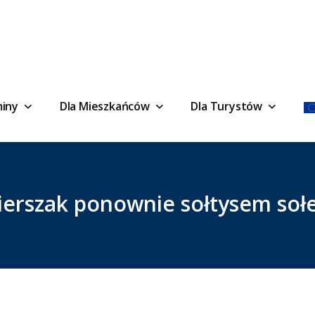
miny
Dla Mieszkańców
Dla Turystów
Wierszak ponownie sołtysem soł