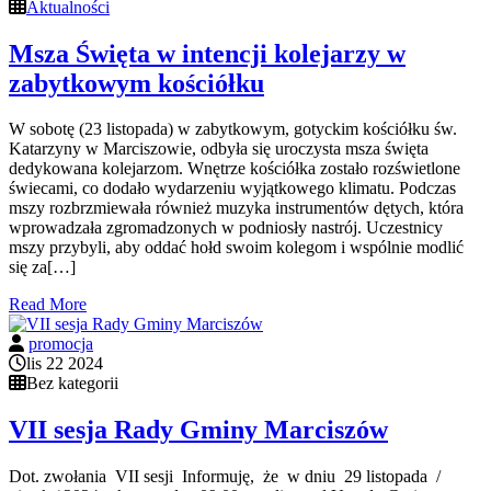
Aktualności
Msza Święta w intencji kolejarzy w
zabytkowym kościółku
W sobotę (23 listopada) w zabytkowym, gotyckim kościółku św.
Katarzyny w Marciszowie, odbyła się uroczysta msza święta
dedykowana kolejarzom. Wnętrze kościółka zostało rozświetlone
świecami, co dodało wydarzeniu wyjątkowego klimatu. Podczas
mszy rozbrzmiewała również muzyka instrumentów dętych, która
wprowadzała zgromadzonych w podniosły nastrój. Uczestnicy
mszy przybyli, aby oddać hołd swoim kolegom i wspólnie modlić
się za[…]
Read More
promocja
lis 22 2024
Bez kategorii
VII sesja Rady Gminy Marciszów
Dot. zwołania VII sesji Informuję, że w dniu 29 listopada /