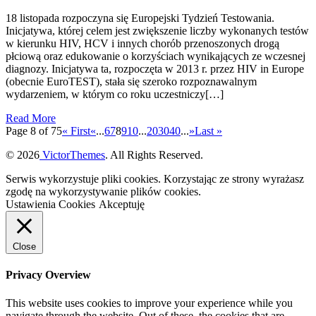
18 listopada rozpoczyna się Europejski Tydzień Testowania.
Inicjatywa, której celem jest zwiększenie liczby wykonanych testów
w kierunku HIV, HCV i innych chorób przenoszonych drogą
płciową oraz edukowanie o korzyściach wynikających ze wczesnej
diagnozy. Inicjatywa ta, rozpoczęta w 2013 r. przez HIV in Europe
(obecnie EuroTEST), stała się szeroko rozpoznawalnym
wydarzeniem, w którym co roku uczestniczy[…]
Read More
Page 8 of 75
« First
«
...
6
7
8
9
10
...
20
30
40
...
»
Last »
© 2026
VictorThemes
. All Rights Reserved.
Serwis wykorzystuje pliki cookies. Korzystając ze strony wyrażasz
zgodę na wykorzystywanie plików cookies.
Ustawienia Cookies
Akceptuję
Close
Privacy Overview
This website uses cookies to improve your experience while you
navigate through the website. Out of these, the cookies that are