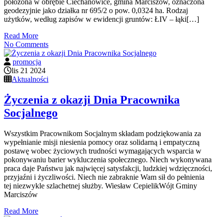
położona w obrębie Ciechanowice, gmina Marciszów, oznaczona
geodezyjnie jako działka nr 695/2 o pow. 0,0324 ha. Rodzaj
użytków, według zapisów w ewidencji gruntów: ŁIV – łąki[…]
Read More
No Comments
promocja
lis 21 2024
Aktualności
Życzenia z okazji Dnia Pracownika
Socjalnego
Wszystkim Pracownikom Socjalnym składam podziękowania za
wypełnianie misji niesienia pomocy oraz solidarną i empatyczną
postawę wobec życiowych trudności wymagających wsparcia w
pokonywaniu barier wykluczenia społecznego. Niech wykonywana
praca daje Państwu jak najwięcej satysfakcji, ludzkiej wdzięczności,
przyjaźni i życzliwości. Niech nie zabraknie Wam sił do pełnienia
tej niezwykle szlachetnej służby. Wiesław CepielikWójt Gminy
Marciszów
Read More