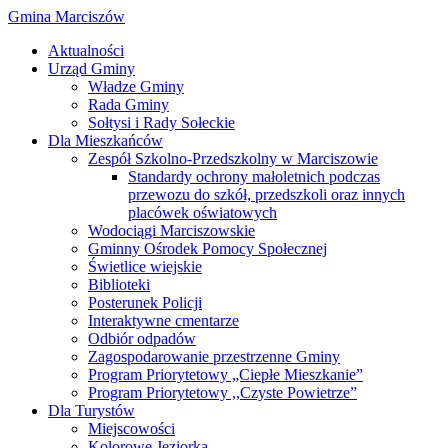
Gmina Marciszów
Aktualności
Urząd Gminy
Władze Gminy
Rada Gminy
Sołtysi i Rady Sołeckie
Dla Mieszkańców
Zespół Szkolno-Przedszkolny w Marciszowie
Standardy ochrony małoletnich podczas
przewozu do szkół, przedszkoli oraz innych
placówek oświatowych
Wodociągi Marciszowskie
Gminny Ośrodek Pomocy Społecznej
Świetlice wiejskie
Biblioteki
Posterunek Policji
Interaktywne cmentarze
Odbiór odpadów
Zagospodarowanie przestrzenne Gminy
Program Priorytetowy „Ciepłe Mieszkanie”
Program Priorytetowy ,,Czyste Powietrze”
Dla Turystów
Miejscowości
Kolorowe Jeziorka