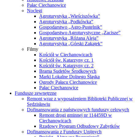
Pałac Ciechanowice
Noclegi
Agroturystyka „Wieściszówka”
Agroturystyka „Podkówka”
Gospodarstwo „Agro-Pustelnik”
Gospodarstwo Agroturystyczne „Zacisze”
Agroturystyka „Różana Aleja”
Agroturystyka „Górski Zakątek”
Filmy
Kościół w Ciechanowicach
Kościół św. Katarzyny cz. 1
Kościół św. Katarzyny cz. 2
Brama Sudetów Środkowych
Marki Lokalne Dolnego Śląska
Ogrody Pałacu Ciechanowice
Pałac Ciechanowice
Fundusze zewnętrzne
Remont wraz z wyposażeniem Biblioteki Publicznej w
Sędzisławiu
Dofinansowania z państwowych funduszy celowych
Remont drogi gminnej nr 114459D w
Ciechanowicach
Rządowy Program Odbudowy Zabytków
Dofinansowania z Funduszy Unijnych